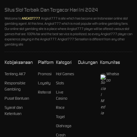
Situs Slot Terbaik Dan Tergacor Hari Ini 2024
Welcome to
ANGKOT777
. Angkot777 is site which has become an Indonesian online slot
gambling agent. At this time, Angkot777 which is most popular with online gambling fans.
Our online slot gambling site is a place where Angkot777 player will be offered various slot
games that are 100% fair and the best service is prioritized, so every Angkot777 player can
experience playing in the Angkot777. Angkot777 Sensation is different from any other
gambling site
Kebijaksanaan
Platform
Kategori
Dukungan
Komunitas
Tentang AK7
Promosi
Hot Games
Whatsa
pp
Responsible
Loyalty
Slots
Gambling
Referral
Live
Pusat Bantuan
Casino
Syarat dan
Race
Ketentuan
Togel
Olahraga
Crash