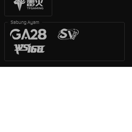
Sabung Ayam