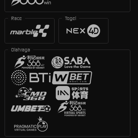
Race
Togel
Olahraga