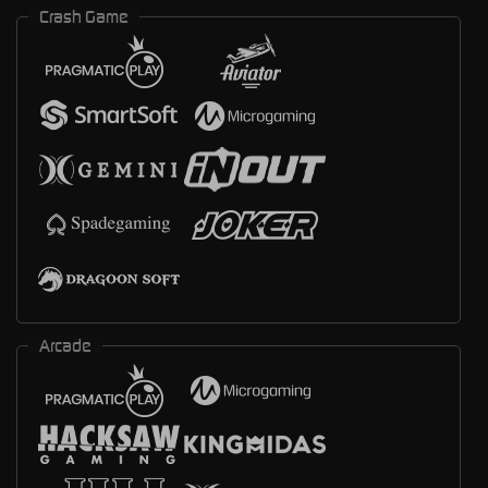
Crash Game
Arcade